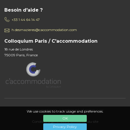
Besoin d'aide ?
+33 1 44 64 14 47
h.desmazieres@caccommodation.com
Colloquium Paris / C'accommodation
18 rue de Londres
75009 Paris, France
c'accommodation, a trademark of colloquium
We use cookies to track usage and preferences.
OK
Conditions générales d'utilisation du site
Privacy Policy