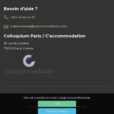
Besoin d'aide ?
+33 1 44 64 14 47
h.desmazieres@caccommodation.com
Colloquium Paris / C'accommodation
18 rue de Londres
75009 Paris, France
c'accommodation, a trademark of colloquium
We use cookies to track usage and preferences.
OK
Conditions générales d'utilisation du site
Privacy Policy