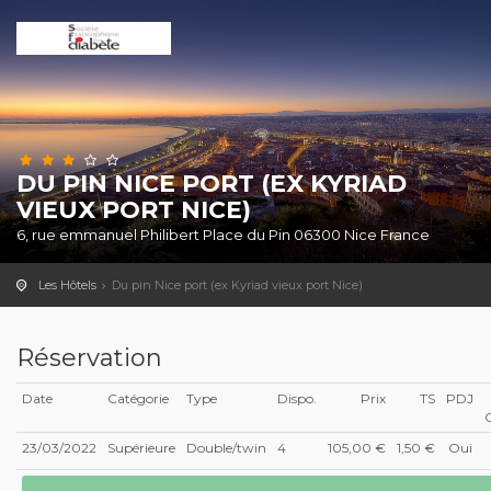
DU PIN NICE PORT (EX KYRIAD
VIEUX PORT NICE)
6, rue emmanuel Philibert Place du Pin 06300 Nice France
Les Hôtels
Du pin Nice port (ex Kyriad vieux port Nice)
Réservation
Date
Catégorie
Type
Dispo.
Prix
TS
PDJ
23/03/2022
Supérieure
Double/twin
4
105,00 €
1,50 €
Oui