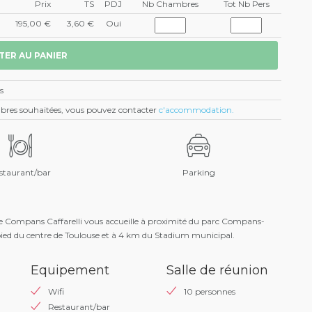
Prix
TS
PDJ
Nb Chambres
Tot Nb Pers
195,00 €
3,60 €
Oui
s
ambres souhaitées, vous pouvez contacter
c'accommodation.
staurant/bar
Parking
e Compans Caffarelli vous accueille à proximité du parc Compans-
 pied du centre de Toulouse et à 4 km du Stadium municipal.
Equipement
Salle de réunion
Wifi
10 personnes
Restaurant/bar