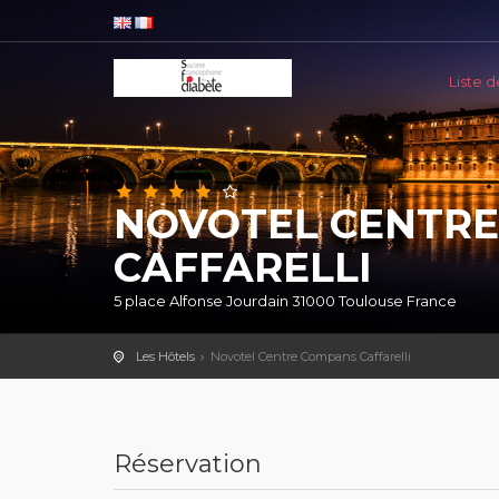
Liste d
NOVOTEL CENTR
CAFFARELLI
5 place Alfonse Jourdain 31000 Toulouse France
Les Hôtels
Novotel Centre Compans Caffarelli
Réservation