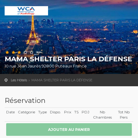
MAMA SHELTER PARIS LA DÉFENSE
10 rue Jean Jaurès 92800 Puteaux France
Les Hôtels
MAMA SHELTER PARIS LA DÉFENSE
Réservation
Date
Catégorie
Type
Dispo.
Prix
TS
PDJ
Nb
Tot Nb
Chambres
Pers