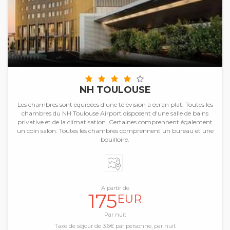
NH TOULOUSE
Les chambres sont équipées d'une télévision à écran plat. Toutes les
chambres du NH Toulouse Airport disposent d'une salle de bains
privative et de la climatisation. Certaines comprennent également
un coin salon. Toutes les chambres comprennent un bureau et une
bouilloire.
A partir de
175
EUR
Par nuit
Taxe de séjour de 3.6€ par personne, par nuit