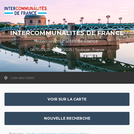
INTERCOMMUNALITÉS DE FRANCE
Intercommunalités de France
08/10/2025 - 10/10/2025 | Toulouse , France
Liste des hôtels
VOIR SUR LA CARTE
NOUVELLE RECHERCHE
Trier par :
Ordre alphabétique
|
Catégorie
|
Prix