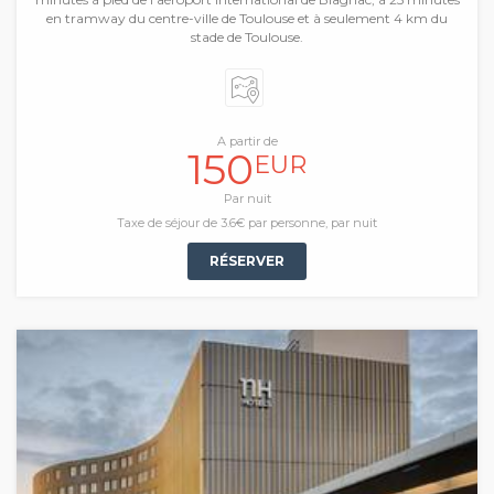
en tramway du centre-ville de Toulouse et à seulement 4 km du
stade de Toulouse.
A partir de
150
EUR
Par nuit
Taxe de séjour de 3.6€ par personne, par nuit
RÉSERVER