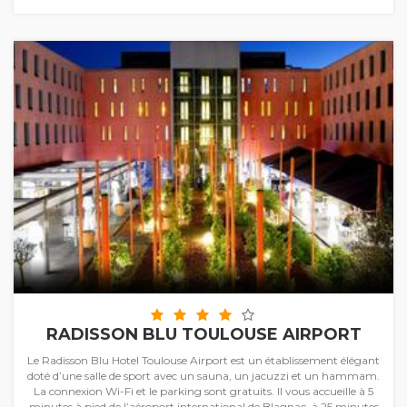
RADISSON BLU TOULOUSE AIRPORT
Le Radisson Blu Hotel Toulouse Airport est un établissement élégant
doté d’une salle de sport avec un sauna, un jacuzzi et un hammam.
La connexion Wi-Fi et le parking sont gratuits. Il vous accueille à 5
minutes à pied de l’aéroport international de Blagnac, à 25 minutes