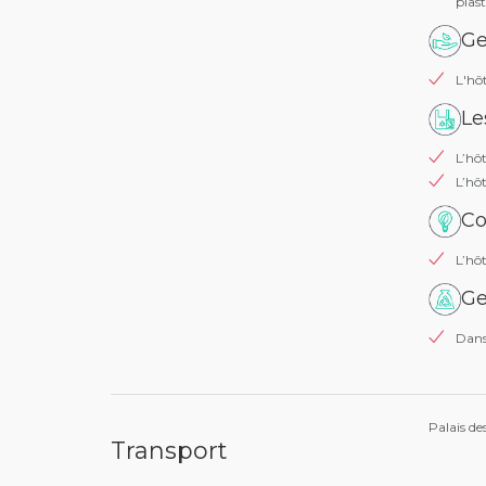
plast
Ge
L'hôt
Le
L’hôt
L’hôt
Co
L’hô
Ge
Dans 
Palais de
Transport