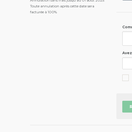
Annulation sans frais jusqu'au 01 aout 2025.
Toute annulation après cette date sera
facturée à 100%
Comm
Avez