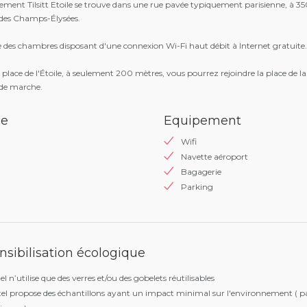
sement Tilsitt Etoile se trouve dans une rue pavée typiquement parisienne, à 3
 des Champs-Élysées.
e des chambres disposant d'une connexion Wi-Fi haut débit à Internet gratuite.
 place de l'Étoile, à seulement 200 mètres, vous pourrez rejoindre la place de la
de marche.
ce
Equipement
Wifi
Navette aéroport
Bagagerie
Parking
nsibilisation écologique
el n’utilise que des verres et/ou des gobelets réutilisables
tel propose des échantillons ayant un impact minimal sur l'environnement ( pa