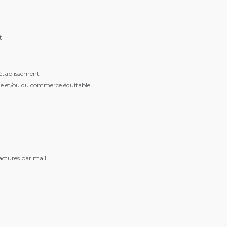
t
l’établissement
ique et/ou du commerce équitable
factures par mail