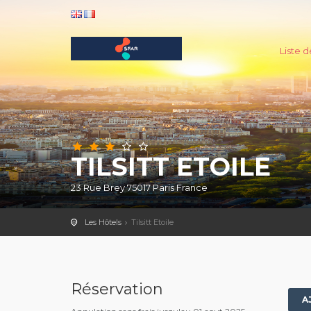
Liste d
TILSITT ETOILE
23 Rue Brey 75017 Paris France
Les Hôtels
Tilsitt Etoile
Réservation
A