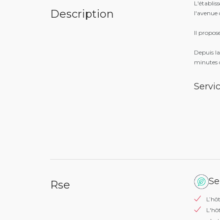
L'établis
Description
l'avenue
Il propos
Depuis la
minutes 
Servi
Se
Rse
L’hôt
L'hô