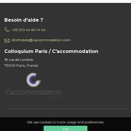
Besoin d'aide ?
+33 (0)1 44 64 14 44
sforlhotels@caccommodation.com
Colloquium Paris / C'accommodation
18 rue de Londres
75009 Paris, France
c'accommodation, a trademark of colloquium
We use cookies to track usage and preferences.
OK