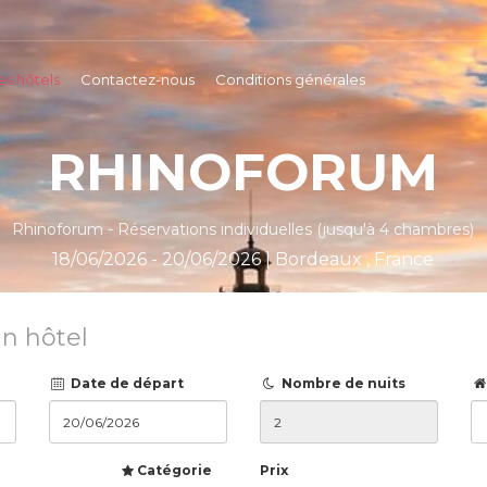
es hôtels
Contactez-nous
Conditions générales
RHINOFORUM
Rhinoforum - Réservations individuelles (jusqu'à 4 chambres)
18/06/2026 - 20/06/2026 | Bordeaux , France
n hôtel
Date de départ
Nombre de nuits
Catégorie
Prix