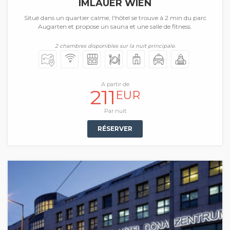
IMLAUER WIEN
Situé dans un quartier calme, l'hôtel se trouve à 2 min du parc
Augarten et propose un sauna et une salle de fitness.
2 chambres disponibles sur la nuit principale.
A partir de
211
EUR
Par nuit
RÉSERVER