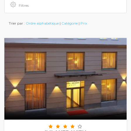
Filtres
Trier par :
Ordre alphabétique
|
Catégorie
|
Prix