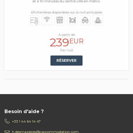
et à 10 minutes du centre ville en métro.
49 chambres disponibles sur la nuit principale.
A partir de
239
EUR
Par nuit
RÉSERVER
Besoin d'aide ?
+33 1 44 64 14 47
h.desmazieres@caccommodation.com