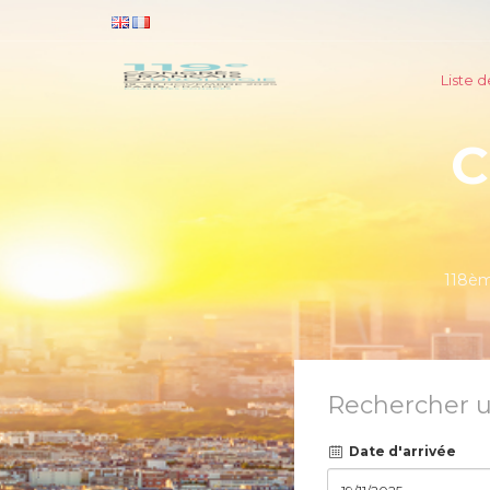
Liste d
C
118èm
Rechercher u
Date d'arrivée