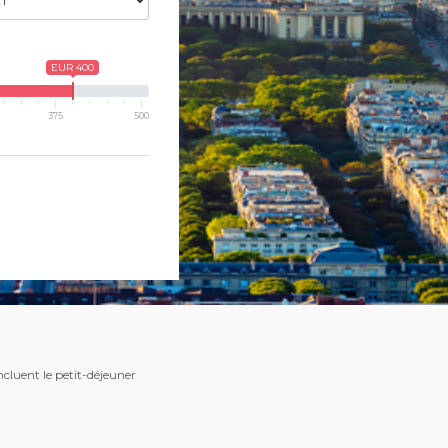
EUR 400
375
500
incluent le petit-déjeuner