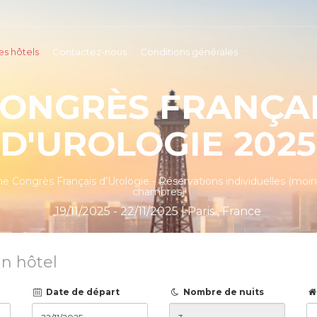
es hôtels
Contactez-nous
Conditions générales
ONGRÈS FRANÇA
D'UROLOGIE 2025
e Congrès Français d'Urologie - Réservations individuelles (moin
chambres)
19/11/2025 - 22/11/2025 | Paris , France
n hôtel
Date de départ
Nombre de nuits