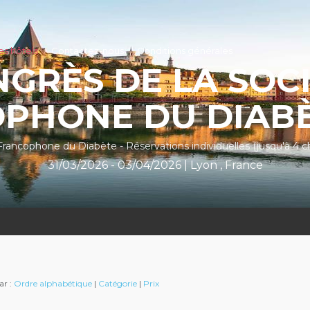
es hôtels
Contactez-nous
Conditions générales
GRÈS DE LA SOC
PHONE DU DIABÈ
Francophone du Diabète - Réservations individuelles (jusqu'à 4 
31/03/2026 - 03/04/2026 | Lyon , France
ar :
Ordre alphabétique
|
Catégorie
|
Prix