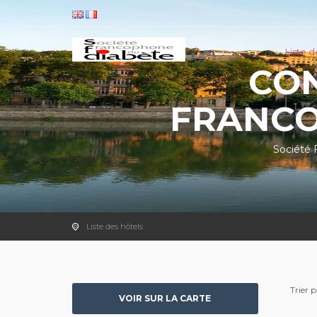
Liste d
CON
FRANCO
Société 
Liste des hôtels
Trier p
VOIR SUR LA CARTE