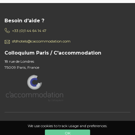
Besoin d'aide ?
+33 (0)1 44 64 14 47
sfdhotels@caccommodation.com
Colloquium Paris / C'accommodation
18 rue de Londres
75009 Paris, France
c'accommodation, a trademark of colloquium
We use cookies to track usage and preferences.
OK