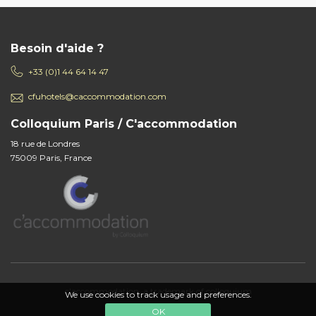
Besoin d'aide ?
+33 (0)1 44 64 14 47
cfuhotels@caccommodation.com
Colloquium Paris / C'accommodation
18 rue de Londres
75009 Paris, France
c'accommodation, a trademark of colloquium
We use cookies to track usage and preferences.
OK